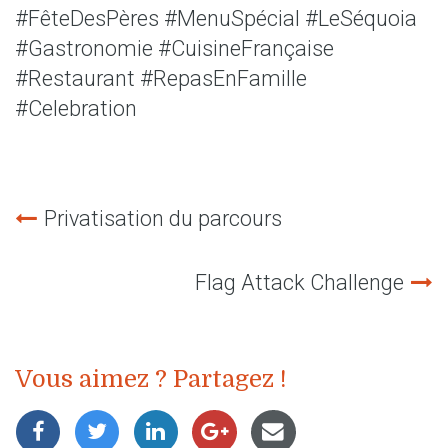
#FêteDesPères
#MenuSpécial
#LeSéquoia
#Gastronomie
#CuisineFrançaise
#Restaurant
#RepasEnFamille
#Celebration
Privatisation du parcours
Navigation
de
Flag Attack Challenge
l’article
Vous aimez ? Partagez !